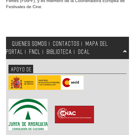
Filmes (FIAPF), y es miembro de la Coordinadora Europea de
Festivales de Cine.
QUIENES SOMOS
CONTACTOS
MAPA DEL
|
|
PORTAL
FNCL
BIBLIOTECA
OCAL
|
|
|
APOYO DE