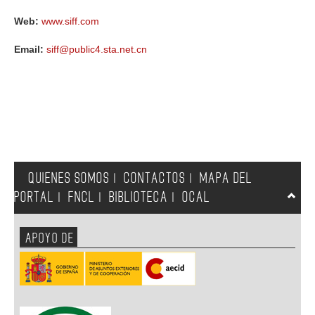
Web:
www.siff.com
Email:
siff@public4.sta.net.cn
QUIENES SOMOS
CONTACTOS
MAPA DEL
|
|
PORTAL
FNCL
BIBLIOTECA
OCAL
|
|
|
APOYO DE