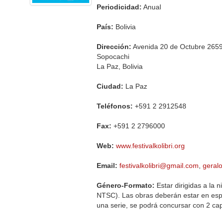
Periodicidad:
Anual
País:
Bolivia
Dirección:
Avenida 20 de Octubre 2659,
Sopocachi
La Paz, Bolivia
Ciudad:
La Paz
Teléfonos:
+591 2 2912548
Fax:
+591 2 2796000
Web:
www.festivalkolibri.org
Email:
festivalkolibri@gmail.com
,
gera
Género-Formato:
Estar dirigidas a la
NTSC). Las obras deberán estar en españ
una serie, se podrá concursar con 2 cap