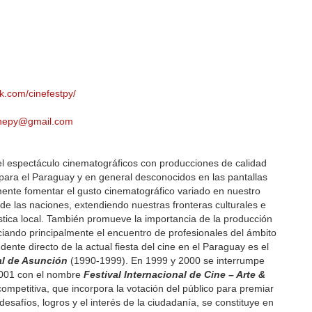
.com/cinefestpy/
cinepy@gmail.com
y el espectáculo cinematográficos con producciones de calidad
os para el Paraguay y en general desconocidos en las pantallas
lmente fomentar el gusto cinematográfico variado en nuestro
de las naciones, extendiendo nuestras fronteras culturales e
ística local. También promueve la importancia de la producción
ciando principalmente el encuentro de profesionales del ámbito
ente directo de la actual fiesta del cine en el Paraguay es el
al de Asunción
(1990-1999). En 1999 y 2000 se interrumpe
 2001 con el nombre
Festival Internacional de Cine – Arte &
ompetitiva, que incorpora la votación del público para premiar
desafíos, logros y el interés de la ciudadanía, se constituye en