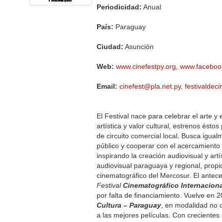
Periodicidad:
Anual
País:
Paraguay
Ciudad:
Asunción
Web:
www.cinefestpy.org
,
www.facebook
Email:
cinefest@pla.net.py
,
festivalde
El Festival nace para celebrar el arte 
artística y valor cultural, estrenos ést
de circuito comercial local. Busca igua
público y cooperar con el acercamiento 
inspirando la creación audiovisual y art
audiovisual paraguaya y regional, propi
cinematográfico del Mercosur. El anteced
Festival
Cinematográfico Internacion
por falta de financiamiento. Vuelve en
Cultura – Paraguay
, en modalidad no c
a las mejores películas. Con crecientes 