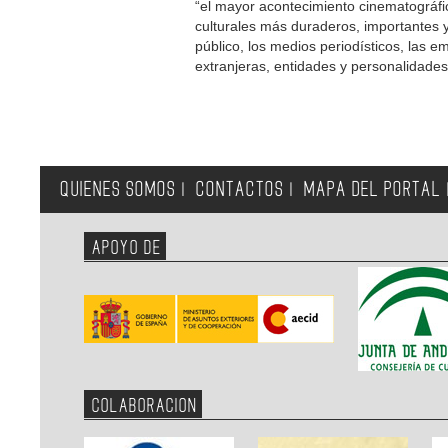
“el mayor acontecimiento cinematográf
culturales más duraderos, importantes y
público, los medios periodísticos, las e
extranjeras, entidades y personalidade
QUIENES SOMOS
CONTACTOS
MAPA DEL PORTAL
|
|
APOYO DE
COLABORACION