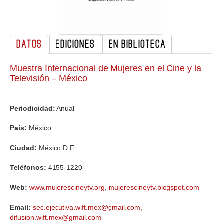
GALERIA
DATOS
EDICIONES
EN BIBLIOTECA
Muestra Internacional de Mujeres en el Cine y la
Televisión – México
Periodicidad:
Anual
País:
México
Ciudad:
México D.F.
Teléfonos:
4155-1220
Web:
www.mujerescineytv.org
,
mujerescineytv.blogspot.com
Email:
sec.ejecutiva.wift.mex@gmail.com
,
difusion.wift.mex@gmail.com