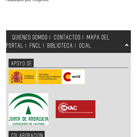
QUIENES SOMOS
CONTACTOS
MAPA DEL
|
|
PORTAL
FNCL
BIBLIOTECA
OCAL
|
|
|
APOYO DE
COLABORACION