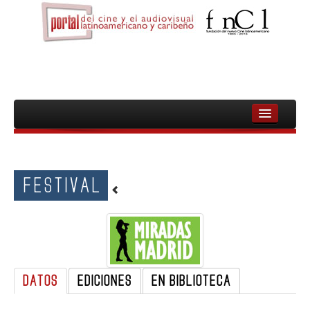
INICIO
FNCL
FESTIVAL
PELICULAS
CINEASTAS
DOCUMENTALES
MUJERES
DATOS
EDICIONES
EN BIBLIOTECA
AUDIOVISUAL INDIGENA Y COMUNITARIO