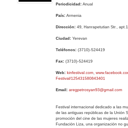
Periodicidad:
Anual
País:
Armenia
Dirección:
49, Hanrapetutian Str., apt.
Ciudad:
Yerevan
Teléfonos:
(3710)-524419
Fax:
(3710)-524419
Web:
kinfestival.com
,
www.facebook.co
Festival/125431580843401
Email:
aregpetrosyan93@gmail.com
Festival internacional dedicado a las 
de las antiguas repúblicas de la Unión S
promoción del cine de las mujeres reali
Fundación Liza, una organización no gu