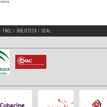
oránea.
FNCL
BIBLIOTECA
OCAL
|
|
|