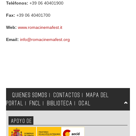
Teléfonos:
+39 06 40401900
Fax:
+39 06 40401700
Web:
www.romacinemafest.it
Email:
info@romacinemafest.org
QUIENES SOMOS
CONTACTOS
MAPA DEL
|
|
PORTAL
FNCL
BIBLIOTECA
OCAL
|
|
|
APOYO DE