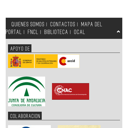
QUIENES SOMOS
CONTACTOS
MAPA DEL
|
|
PORTAL
FNCL
BIBLIOTECA
OCAL
|
|
|
APOYO DE
COLABORACION