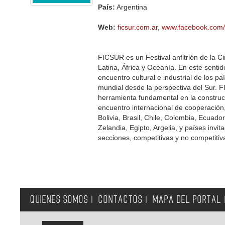
País:
Argentina
Web:
ficsur.com.ar
,
www.facebook.com/fi
FICSUR es un Festival anfitrión de la C
Latina, África y Oceanía. En este sen
encuentro cultural e industrial de los p
mundial desde la perspectiva del Sur. F
herramienta fundamental en la construcc
encuentro internacional de cooperación
Bolivia, Brasil, Chile, Colombia, Ecuad
Zelandia, Egipto, Argelia, y países invit
secciones, competitivas y no competitiv
QUIENES SOMOS
CONTACTOS
MAPA DEL PORTAL
|
|