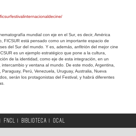
csurfestivalinternacionaldecine/
inematografía mundial con eje en el Sur, es decir, América
tido, FICSUR está pensado como un importante espacio de
aíses del Sur del mundo. Y es, además, anfitrión del mejor cine
ICSUR es un ejemplo estratégico que pone a la cultura,
ión de la identidad, como eje de esta integración, en un
, intercambio y ventana al mundo. De este modo, Argentina,
or, Paraguay, Perú, Venezuela, Uruguay, Australia, Nueva
ados, serán los protagonistas del Festival, y habrá diferentes
as.
FNCL
BIBLIOTECA
OCAL
|
|
|