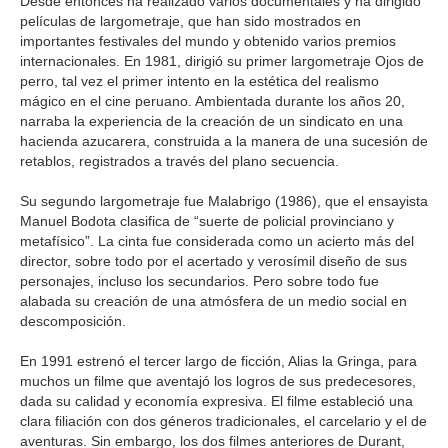
Desde entonces ha realizado varios documentales y ha dirigido
películas de largometraje, que han sido mostrados en
importantes festivales del mundo y obtenido varios premios
internacionales. En 1981, dirigió su primer largometraje Ojos de
perro, tal vez el primer intento en la estética del realismo
mágico en el cine peruano. Ambientada durante los años 20,
narraba la experiencia de la creación de un sindicato en una
hacienda azucarera, construida a la manera de una sucesión de
retablos, registrados a través del plano secuencia.
Su segundo largometraje fue Malabrigo (1986), que el ensayista
Manuel Bodota clasifica de “suerte de policial provinciano y
metafísico”. La cinta fue considerada como un acierto más del
director, sobre todo por el acertado y verosímil diseño de sus
personajes, incluso los secundarios. Pero sobre todo fue
alabada su creación de una atmósfera de un medio social en
descomposición.
En 1991 estrenó el tercer largo de ficción, Alias la Gringa, para
muchos un filme que aventajó los logros de sus predecesores,
dada su calidad y economía expresiva. El filme estableció una
clara filiación con dos géneros tradicionales, el carcelario y el de
aventuras. Sin embargo, los dos filmes anteriores de Durant,