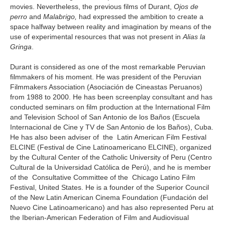
movies. Nevertheless, the previous films of Durant,
Ojos de
perro
and
Malabrigo,
had expressed the ambition to create a
space halfway between reality and imagination by means of the
use of experimental resources that was not present in
Alias la
Gringa
.
Durant is considered as one of the most remarkable Peruvian
filmmakers of his moment. He was president of the Peruvian
Filmmakers Association (Asociación de Cineastas Peruanos)
from 1988 to 2000. He has been screenplay consultant and has
conducted seminars on film production at the International Film
and Television School of San Antonio de los Baños (Escuela
Internacional de Cine y TV de San Antonio de los Baños), Cuba.
He has also been adviser of the Latin American Film Festival
ELCINE (Festival de Cine Latinoamericano ELCINE), organized
by the Cultural Center of the Catholic University of Peru (Centro
Cultural de la Universidad Católica de Perú), and he is member
of the Consultative Committee of the Chicago Latino Film
Festival, United States. He is a founder of the Superior Council
of the New Latin American Cinema Foundation (Fundación del
Nuevo Cine Latinoamericano) and has also represented Peru at
the Iberian-American Federation of Film and Audiovisual