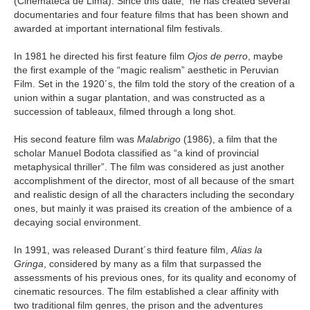
(Cinemateca de Lima). Since this date, he has created several
documentaries and four feature films that has been shown and
awarded at important international film festivals.
In 1981 he directed his first feature film
Ojos de perro
, maybe
the first example of the “magic realism” aesthetic in Peruvian
Film. Set in the 1920´s, the film told the story of the creation of a
union within a sugar plantation, and was constructed as a
succession of tableaux, filmed through a long shot.
His second feature film was
Malabrigo
(1986), a film that the
scholar Manuel Bodota classified as “a kind of provincial
metaphysical thriller”. The film was considered as just another
accomplishment of the director, most of all because of the smart
and realistic design of all the characters including the secondary
ones, but mainly it was praised its creation of the ambience of a
decaying social environment.
In 1991, was released Durant´s third feature film,
Alias la
Gringa
, considered by many as a film that surpassed the
assessments of his previous ones, for its quality and economy of
cinematic resources. The film established a clear affinity with
two traditional film genres, the prison and the adventures