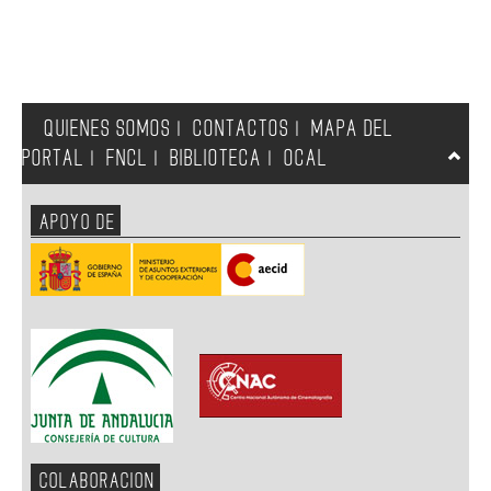
QUIENES SOMOS
CONTACTOS
MAPA DEL
|
|
PORTAL
FNCL
BIBLIOTECA
OCAL
|
|
|
APOYO DE
COLABORACION