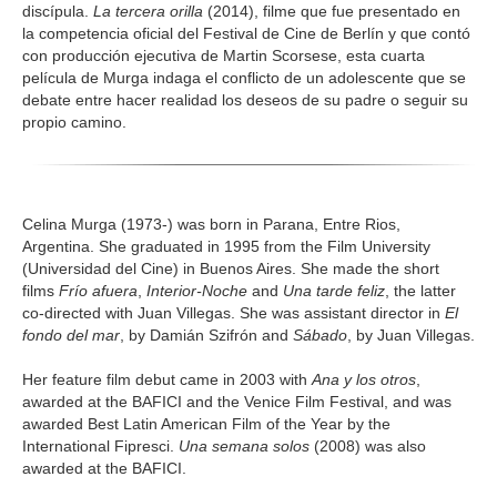
discípula.
La tercera orilla
(2014), filme que fue presentado en
la competencia oficial del Festival de Cine de Berlín y que contó
con producción ejecutiva de Martin Scorsese, esta cuarta
película de Murga indaga el conflicto de un adolescente que se
debate entre hacer realidad los deseos de su padre o seguir su
propio camino.
Celina Murga (1973-) was born in Parana, Entre Rios,
Argentina. She graduated in 1995 from the Film University
(Universidad del Cine) in Buenos Aires. She made the short
films
Frío afuera
,
Interior-Noche
and
Una tarde feliz
, the latter
co-directed with Juan Villegas. She was assistant director in
El
fondo del mar
, by Damián Szifrón and
Sábado
, by Juan Villegas.
Her feature film debut came in 2003 with
Ana y los otros
,
awarded at the BAFICI and the Venice Film Festival, and was
awarded Best Latin American Film of the Year by the
International Fipresci.
Una semana solos
(2008) was also
awarded at the BAFICI.