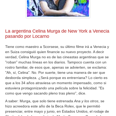
GALERIA
La argentina Celina Murga de New York a Venecia
pasando por Locarno
Tiene como maestro a Scorsese, su último filme irá a Venecia y
en Suiza consiguió quien financie su nuevo proyecto. A decir
verdad, Celina Murga no es de las cineastas argentinas que se
"roban" muchas líneas en los diarios. Tampoco cuenta con un
rostro familiar, de esos que, apenas se advierten, se exclama:
"Ah, sí, Celina". No. Por suerte, tiene una manera de ser que
desborda simpleza. ¿Será porque es entrerriana? Lo cierto es
que a los 34 años atraviesa un momento impensado, como si
estuviera protagonizando una película sobre la felicidad. "Es
como que vengo sacando pleno tras pleno", dice.
A saber: Murga, que solo
tiene estrenada
Ana y los otros
, se
hizo acreedora este año de la Beca Rolex, que le permitió
presenciar, entre mayo y junio, en Estados Unidos, el rodaje de