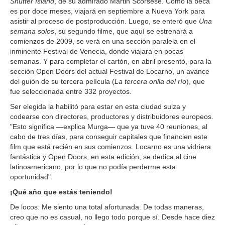
Shutter Island
, de su admirado Martin Scorsese. Como la beca
es por doce meses, viajará en septiembre a Nueva York para
asistir al proceso de postproducción. Luego, se enteró que
Una
semana solos
, su segundo filme, que aquí se estrenará a
comienzos de 2009, se verá en una sección paralela en el
inminente Festival de Venecia, donde viajara en pocas
semanas. Y para completar el cartón, en abril presentó, para la
sección Open Doors del actual Festival de Locarno, un avance
del guión de su tercera película (
La tercera orilla del río
), que
fue seleccionada entre 332 proyectos.
Ser elegida la habilitó para estar en esta ciudad suiza y
codearse con directores, productores y distribuidores europeos.
"Esto significa —explica Murga— que ya tuve 40 reuniones, al
cabo de tres días, para conseguir capitales que financien este
film que está recién en sus comienzos. Locarno es una vidriera
fantástica y Open Doors, en esta edición, se dedica al cine
latinoamericano, por lo que no podía perderme esta
oportunidad".
¡Qué año que estás teniendo!
De locos. Me siento una total afortunada. De todas maneras,
creo que no es casual, no llego todo porque sí. Desde hace diez