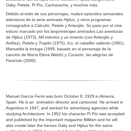
Oaky, Petete, Pi Pío, Cachavacha, y muchos más.
Debido al éxito de sus personajes, realizó episodios semanales
televisivos de la serie animada
Hijitus
, y otros programas
consagrados a Calculín, Petete y Anteojito. Su paso por el cine
estuvo marcado por los largometrajes animados
Las aventuras
de Hijitus
(1973),
Mil intentos y un invento
(con Anteojito y
Antifaz),
Petete y Trapito
(1975),
Ico, el caballito valiente
(1981),
Manuelita la tortuga
(1999, basado en el personaje de la
canción de María Elena Walsh) y
Corazón, las alegrías de
Pantriste
(2000).
Manuel García Ferré was born October 8, 1929 in Almería,
Spain. He is an animation director and cartoonist. He arrived in
Argentina in 1947, and worked for advertising agencies while
studying Architecture. In 1952 his character Pi Pío was accepted
and published by the important magazine Billiken and he will
also create later the heroes Oaky and Hijitus for the same