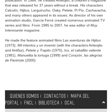
publication. In 1964, he created Anteojito, a children's magazine
that was released for 37 years without a break. His characters
Calculín, Hijitus, Larguirucho, Oaky, Petete, Pi Pío, Cachavacha,
and many others appeared in its issues. As director of his own
animation studio, García Ferré created numerous animated TV
series and films. From 1985 to 2007, he was editor of
Muy
Interesante
magazine.
He made the feature animated films
Las aventuras de Hijitus
(1973),
Mil intentos y un invento
(with the characters Anteojito
and Antifaz),
Petete y Trapito
(1975),
Ico, el caballito valiente
(1981),
Manuelita la tortuga
(1999) and
Corazón, las alegrías
de Pantriste
(2000).
QUIENES SOMOS
CONTACTOS
MAPA DEL
|
|
PORTAL
FNCL
BIBLIOTECA
OCAL
|
|
|