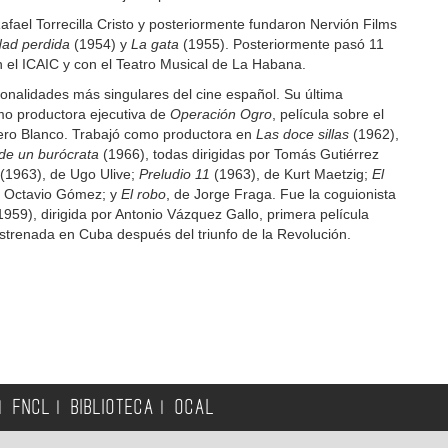
afael Torrecilla Cristo y posteriormente fundaron Nervión Films
dad perdida
(1954) y
La gata
(1955). Posteriormente pasó 11
 el ICAIC y con el Teatro Musical de La Habana.
onalidades más singulares del cine español. Su última
mo productora ejecutiva de
Operación Ogro
, película sobre el
ero Blanco. Trabajó como productora en
Las doce sillas
(1962),
de un burócrata
(1966), todas dirigidas por Tomás Gutiérrez
(1963), de Ugo Ulive;
Preludio 11
(1963), de Kurt Maetzig;
El
l Octavio Gómez; y
El robo
, de Jorge Fraga. Fue la coguionista
959), dirigida por Antonio Vázquez Gallo, primera película
estrenada en Cuba después del triunfo de la Revolución.
FNCL
BIBLIOTECA
OCAL
|
|
|