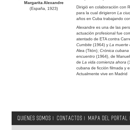
Margarita Alexandre
Dirigió en colaboración con R
(España, 1923)
para la cual dirigieron
La ciu
años en Cuba trabajando con
Alexandre es una de las pers
actuación profesional fue co
atentado de ETA contra Carr
Cumbite
(1964) y
La muerte 
Alea (Titón);
Crónica cubana
encuentro
(1964), de Manue
de
La vida comienza ahora
(1
cubana de ficción filmada y 
Actualmente vive en Madrid
QUIENES SOMOS
CONTACTOS
MAPA DEL PORTAL
|
|