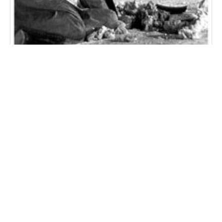
QUIENES SOMOS
CONTACTOS
MAPA DEL
|
|
PORTAL
FNCL
BIBLIOTECA
OCAL
|
|
|
APOYO DE