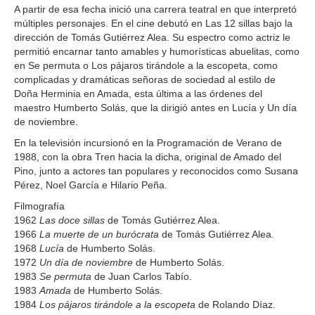
A partir de esa fecha inició una carrera teatral en que interpretó
múltiples personajes. En el cine debutó en Las 12 sillas bajo la
dirección de Tomás Gutiérrez Alea. Su espectro como actriz le
permitió encarnar tanto amables y humorísticas abuelitas, como
en Se permuta o Los pájaros tirándole a la escopeta, como
complicadas y dramáticas señoras de sociedad al estilo de
Doña Herminia en Amada, esta última a las órdenes del
maestro Humberto Solás, que la dirigió antes en Lucía y Un día
de noviembre.
En la televisión incursionó en la Programación de Verano de
1988, con la obra Tren hacia la dicha, original de Amado del
Pino, junto a actores tan populares y reconocidos como Susana
Pérez, Noel García e Hilario Peña.
Filmografía
1962
Las doce sillas
de Tomás Gutiérrez Alea.
1966
La muerte de un burócrata
de Tomás Gutiérrez Alea.
1968
Lucía
de Humberto Solás.
1972
Un día de noviembre
de Humberto Solás.
1983
Se permuta
de Juan Carlos Tabío.
1983
Amada
de Humberto Solás.
1984
Los pájaros tirándole a la escopeta
de Rolando Díaz.