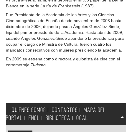
y
Porca Misèria
. También interpretó el mítico papel de la Dama
Blanca en la serie
La tía de Frankestein
(1987).
Fue Presidenta de la Academia de las Artes y las Ciencias
Cinematográficas de España desde noviembre de 2003 hasta
diciembre de 2006, dejando paso a Ángeles González-Sinde,
hija del primer presidente de la Academia. Hasta abril de 2009,
cuando Ángeles González-Sinde abandonó la presidencia para
ocupar el cargo de Ministra de Cultura, fueron cuatro los
mandatos consecutivos con mujeres presidiendo la academia.
En 2009 se estrena como directora y guionista de cine con el
cortometraje
Turismo
.
QUIENES SOMOS
CONTACTOS
MAPA DEL
|
|
PORTAL
FNCL
BIBLIOTECA
OCAL
|
|
|