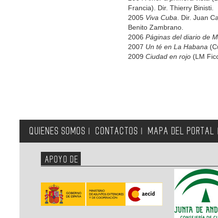
Francia). Dir. Thierry Binisti.
2005
Viva Cuba
. Dir. Juan 
Benito Zambrano.
2006
Páginas del diario de M
2007
Un té en La Habana
(Cu
2009
Ciudad en rojo
(LM Ficc
QUIENES SOMOS
CONTACTOS
MAPA DEL PORTAL
|
|
APOYO DE