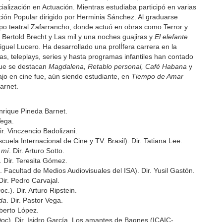
ialización en Actuación. Mientras estudiaba participó en varias
ación Popular dirigido por Herminia Sánchez. Al graduarse
po teatral Zafarrancho, donde actuó en obras como Terror y
 Bertold Brecht y Las mil y una noches guajiras y
El elefante
iguel Lucero. Ha desarrollado una prolÍfera carrera en la
elas, teleplays, series y hasta programas infantiles han contado
que se destacan
Magdalena, Retablo personal, Café Habana
y
ajo en cine fue, aún siendo estudiante, en
Tiempo de Amar
arnet.
Enrique Pineda Barnet.
Vega.
Dir. Vinczencio Badolizani.
cuela Internacional de Cine y TV. Brasil). Dir. Tatiana Lee.
 mí
. Dir. Arturo Sotto.
. Dir. Teresita Gómez.
 Facultad de Medios Audiovisuales del ISA). Dir. Yusil Gastón.
ir. Pedro Carvajal.
c.). Dir. Arturo Ripstein.
da
. Dir. Pastor Vega.
oberto López.
oc). Dir. Isidro García. Los amantes de Bagnes (ICAIC-