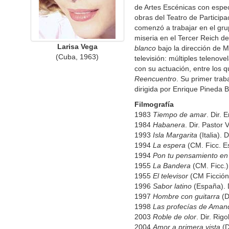
de Artes Escénicas con espec
obras del Teatro de Particip
comenzó a trabajar en el gru
miseria en el Tercer Reich de
Larisa Vega
blanco
bajo la dirección de M
(Cuba, 1963)
televisión: múltiples telenov
con su actuación, entre los 
Reencuentro
. Su primer trab
dirigida por Enrique Pineda B
Filmografía
1983
Tiempo de amar
. Dir. 
1984
Habanera
. Dir. Pastor 
1993
Isla Margarita
(Italia). 
1994
La espera
(CM. Ficc. Es
1994
Pon tu pensamiento en
1955
La Bandera
(CM. Ficc.)
1955
El televisor
(CM Ficción.
1996
Sabor latino
(España). D
1997
Hombre con guitarra
(Do
1998
Las profecías de Aman
2003
Roble de olor
. Dir. Rig
2004
Amor a primera vista
(D