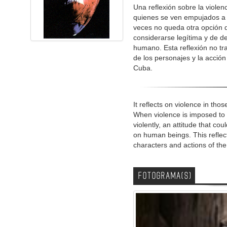
Una reflexión sobre la violen
quienes se ven empujados a e
veces no queda otra opción q
considerarse legítima y de de
humano. Esta reflexión no tr
de los personajes y la acció
Cuba.
It reflects on violence in tho
When violence is imposed to 
violently, an attitude that c
on human beings. This reflect
characters and actions of th
FOTOGRAMA(S)