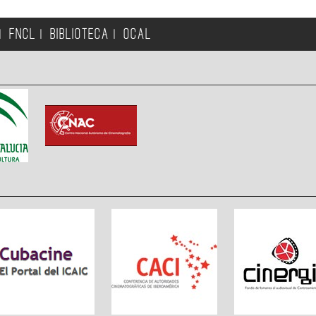
FNCL
BIBLIOTECA
OCAL
|
|
|