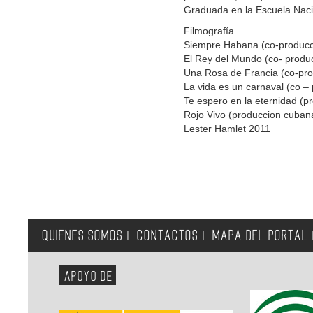
Graduada en la Escuela Nacio
Filmografía
Siempre Habana (co-producci
El Rey del Mundo (co- produ
Una Rosa de Francia (co-pro
La vida es un carnaval (co – 
Te espero en la eternidad (p
Rojo Vivo (produccion cuban
Lester Hamlet 2011
QUIENES SOMOS
CONTACTOS
MAPA DEL PORTAL
|
|
APOYO DE