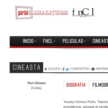
INICIO
FNCL
PELICULAS
CINEAS
CINEASTA
VOLVER
|
COMPARTIR
|
IMPRIM
Yori Gómez
BIOGRAFIA
FILMOG
(Cuba)
Yoraisy Gómez Peña. Talentos
providencia, aunque el verdad