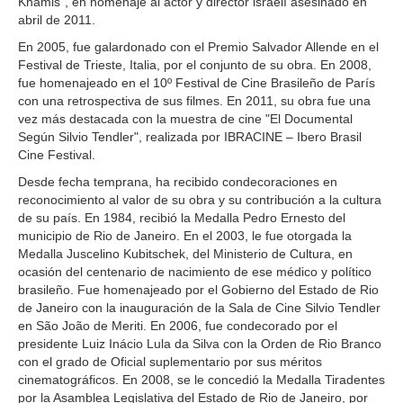
Khamis”, en homenaje al actor y director israelí asesinado en
abril de 2011.
En 2005, fue galardonado con el Premio Salvador Allende en el
Festival de Trieste, Italia, por el conjunto de su obra. En 2008,
fue homenajeado en el 10º Festival de Cine Brasileño de París
con una retrospectiva de sus filmes. En 2011, su obra fue una
vez más destacada con la muestra de cine "El Documental
Según Silvio Tendler", realizada por IBRACINE – Ibero Brasil
Cine Festival.
Desde fecha temprana, ha recibido condecoraciones en
reconocimiento al valor de su obra y su contribución a la cultura
de su país. En 1984, recibió la Medalla Pedro Ernesto del
municipio de Rio de Janeiro. En el 2003, le fue otorgada la
Medalla Juscelino Kubitschek, del Ministerio de Cultura, en
ocasión del centenario de nacimiento de ese médico y político
brasileño. Fue homenajeado por el Gobierno del Estado de Rio
de Janeiro con la inauguración de la Sala de Cine Silvio Tendler
en São João de Meriti. En 2006, fue condecorado por el
presidente Luiz Inácio Lula da Silva con la Orden de Rio Branco
con el grado de Oficial suplementario por sus méritos
cinematográficos. En 2008, se le concedió la Medalla Tiradentes
por la Asamblea Legislativa del Estado de Rio de Janeiro, por