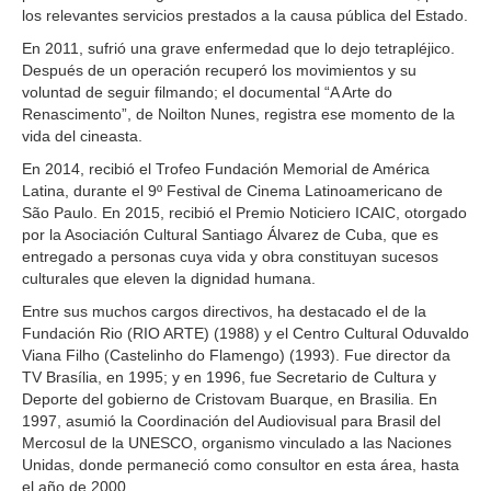
los relevantes servicios prestados a la causa pública del Estado.
En 2011, sufrió una grave enfermedad que lo dejo tetrapléjico.
Después de un operación recuperó los movimientos y su
voluntad de seguir filmando; el documental “A Arte do
Renascimento”, de Noilton Nunes, registra ese momento de la
vida del cineasta.
En 2014, recibió el Trofeo Fundación Memorial de América
Latina, durante el 9º Festival de Cinema Latinoamericano de
São Paulo. En 2015, recibió el Premio Noticiero ICAIC, otorgado
por la Asociación Cultural Santiago Álvarez de Cuba, que es
entregado a personas cuya vida y obra constituyan sucesos
culturales que eleven la dignidad humana.
Entre sus muchos cargos directivos, ha destacado el de la
Fundación Rio (RIO ARTE) (1988) y el Centro Cultural Oduvaldo
Viana Filho (Castelinho do Flamengo) (1993). Fue director da
TV Brasília, en 1995; y en 1996, fue Secretario de Cultura y
Deporte del gobierno de Cristovam Buarque, en Brasilia. En
1997, asumió la Coordinación del Audiovisual para Brasil del
Mercosul de la UNESCO, organismo vinculado a las Naciones
Unidas, donde permaneció como consultor en esta área, hasta
el año de 2000.