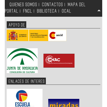
QUIENES SOMOS
CONTACTOS
MAPA DEL
|
|
PORTAL
FNCL
BIBLIOTECA
OCAL
|
|
|
APOYO DE
ENLACES DE INTERES