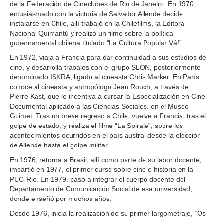
de la Federación de Cineclubes de Rio de Janeiro. En 1970,
entusiasmado con la victoria de Salvador Allende decide
instalarse en Chile, allí trabajó en la Chilefilms, la Editora
Nacional Quimantú y realizó un filme sobre la política
gubernamental chilena titulado “La Cultura Popular Vá!”.
En 1972, viaja a Francia para dar continuidad a sus estudios de
cine, y desarrolla trabajos con el grupo SLON, posteriormente
denominado ISKRA, ligado al cineasta Chris Marker. En París,
conoce al cineasta y antropólogo Jean Rouch, a través de
Pierre Kast, que le incentiva a cursar la Especialización en Cine
Documental aplicado a las Ciencias Sociales, en el Museo
Guimet. Tras un breve regreso a Chile, vuelve a Francia, tras el
golpe de estado, y realiza el filme “La Spirale”, sobre los
acontecimientos ocurridos en el país austral desde la elección
de Allende hasta el golpe militar.
En 1976, retorna a Brasil, allí como parte de su labor docente,
impartió en 1977, el primer curso sobre cine e historia en la
PUC-Rio. En 1979, pasó a integrar el cuerpo docente del
Departamento de Comunicación Social de esa universidad,
donde enseñó por muchos años.
Desde 1976, inicia la realización de su primer largometraje, “Os