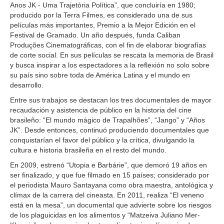
Anos JK - Uma Trajetória Política”, que concluiría en 1980;
producido por la Terra Filmes, es considerado una de sus
películas más importantes, Premio a la Mejor Edición en el
Festival de Gramado. Un año después, funda Caliban
Produções Cinematográficas, con el fin de elaborar biografías
de corte social. En sus películas se rescata la memoria de Brasil
y busca inspirar a los espectadores a la reflexión no solo sobre
su país sino sobre toda de América Latina y el mundo en
desarrollo.
Entre sus trabajos se destacan los tres documentales de mayor
recaudación y asistencia de público en la historia del cine
brasileño: “El mundo mágico de Trapalhões”, “Jango” y “Años
JK”. Desde entonces, continuó produciendo documentales que
conquistarían el favor del público y la crítica, divulgando la
cultura e historia brasileña en el resto del mundo.
En 2009, estrenó “Utopia e Barbárie”, que demoró 19 años en
ser finalizado, y que fue filmado en 15 países; considerado por
el periodista Mauro Santayana como obra maestra, antológica y
clímax de la carrera del cineasta. En 2011, realiza “El veneno
está en la mesa”, un documental que advierte sobre los riesgos
de los plaguicidas en los alimentos y “Matzeiva Juliano Mer-