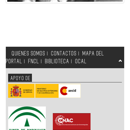
QUIENES SOMOS
CONTACTOS
MAPA DEL
|
|
PORTAL
FNCL
BIBLIOTECA
OCAL
|
|
|
APOYO DE