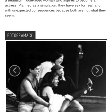
a beautiful middle-aged woman who aspires to become an
actress. Planned as a simulation, they have sex for real, and
with unexpected consequences because both are not what they
seem.
FOTOGRAMA(S)
‹
›