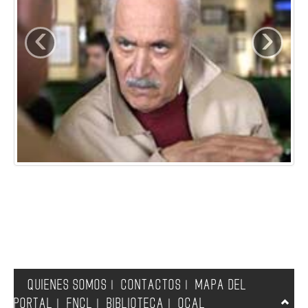
‹
›
QUIENES SOMOS
CONTACTOS
MAPA DEL
|
|
PORTAL
FNCL
BIBLIOTECA
OCAL
|
|
|