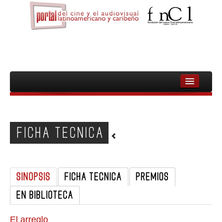
INICIO
FNCL
FICHA TECNICA
PELICULAS
CINEASTAS
SINOPSIS
FICHA TECNICA
PREMIOS
DOCUMENTALES
EN BIBLIOTECA
MUJERES
AUDIOVISUAL INDIGENA Y COMUNITARIO
El arreglo