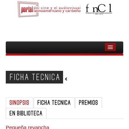
INICIO
FNCL
FICHA TECNICA
PELICULAS
CINEASTAS
SINOPSIS
FICHA TECNICA
PREMIOS
DOCUMENTALES
EN BIBLIOTECA
MUJERES
AUDIOVISUAL INDIGENA Y COMUNITARIO
Pequeña revancha