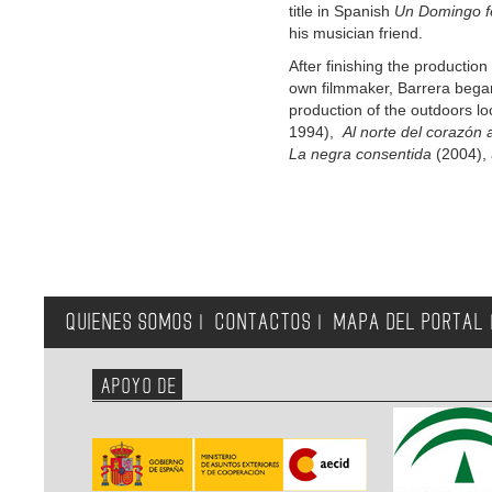
title in Spanish
Un Domingo fe
his musician friend.
After finishing the production
own filmmaker, Barrera began 
production of the outdoors lo
1994),
Al norte del corazón
La negra consentida
(2004),
QUIENES SOMOS
CONTACTOS
MAPA DEL PORTAL
|
|
APOYO DE