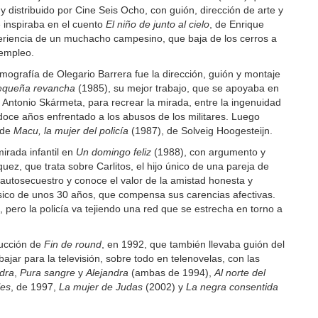
 distribuido por Cine Seis Ocho, con guión, dirección de arte y
se inspiraba en el cuento
El niño de junto al cielo
, de Enrique
periencia de un muchacho campesino, que baja de los cerros a
 empleo.
lmografía de Olegario Barrera fue la dirección, guión y montaje
equeña revancha
(1985), su mejor trabajo, que se apoyaba en
e Antonio Skármeta, para recrear la mirada, entre la ingenuidad
doce años enfrentado a los abusos de los militares. Luego
 de
Macu, la mujer del policía
(1987), de Solveig Hoogesteijn.
irada infantil en
Un domingo feliz
(1988), con argumento y
ez, que trata sobre Carlitos, el hijo único de una pareja de
 autosecuestro y conoce el valor de la amistad honesta y
sico de unos 30 años, que compensa sus carencias afectivas.
z
, pero la policía va tejiendo una red que se estrecha en torno a
.
ducción de
Fin de round
, en 1992, que también llevaba guión del
ajar para la televisión, sobre todo en telenovelas, con las
dra
,
Pura sangre
y
Alejandra
(ambas de 1994),
Al norte del
les
, de 1997,
La mujer de Judas
(2002) y
La negra consentida