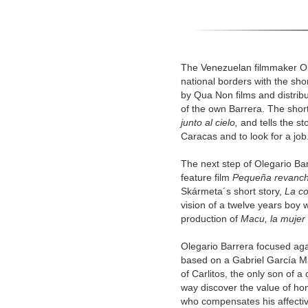
The Venezuelan filmmaker Ol
national borders with the sho
by Qua Non films and distribu
of the own Barrera. The shor
junto al cielo,
and tells the s
Caracas and to look for a job
The next step of Olegario Bar
feature film
Pequeña revanc
Skármeta´s short story,
La c
vision of a twelve years boy 
production of
Macu, la mujer 
Olegario Barrera focused agai
based on a Gabriel García Mar
of Carlitos, the only son of a
way discover the value of hon
who compensates his affectiv