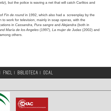
liz
), but the police is waving a net that will catch Carlitos and
 of
Fin de round
in 1992, which also had a screenplay by the
to work for television, mainly in soap operas, with the
cations in
Cassandra, Pura sangre
and
Alejandra
(both in
 and María de los Angeles
(1997),
La mujer de Judas
(2002) and
 among others.
FNCL
BIBLIOTECA
OCAL
|
|
|