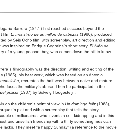
egario Barrera (1947-) first reached success beyond the
rt film
El monstruo de un millón de cabezas
(1980), produced
ted by Seis Ocho film, with screenplay, art direction and editing
t was inspired on Enrique Cograins´s short story,
El Niño de
tory of a young peasant boy, who comes down the hill to know
.
rera´s filmography was the direction, writing and editing of the
ha
(1985), his best work, which was based on an Antonio
omposición
, recreates the half-way between naive and mature
who faces the military’s abuse. Then he participated in the
del policia
(1987) by Solveig Hoogesteijn.
n on the children's point of view in
Un domingo feliz
(1988),
quez´s plot and with a screenplay that tells the story
 couple of millionaires, who invents a self-kidnapping and in this
est and unselfish friendship with a thirty something musician
e lacks. They meet “a happy Sunday” (a reference to the movie