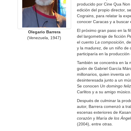
producido por Cine Qua Non y
edición del propio director, 
Cograins, para relatar la ex
conocer Caracas y a buscar
El próximo gran paso en la fi
Olegario Barrera
del largometraje de ficción
P
(Venezuela, 1947)
el cuento
La composición
, d
y la madurez, de un niño de 
participaría en la producción
También se concentra en la m
guión de Gabriel García Márqu
millonarios, quien inventa un
desinteresada junto a un mú
Se conocen
Un domingo feli
Carlitos y a su amigo músico
Después de culminar la pro
autor, Barrera comenzó a trab
escenas exteriores de
Kasan
corazón
y
María de los Ánge
(2004), entre otras.