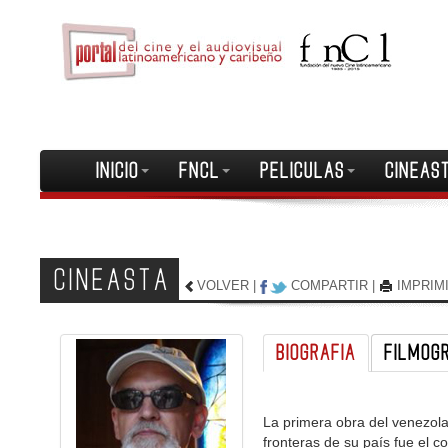
INICIO
FNCL
PELICULAS
CINEAS
CINEASTA
VOLVER
|
COMPARTIR
|
IMPRIM
BIOGRAFIA
FILMOG
La primera obra del venezola
fronteras de su país fue el c