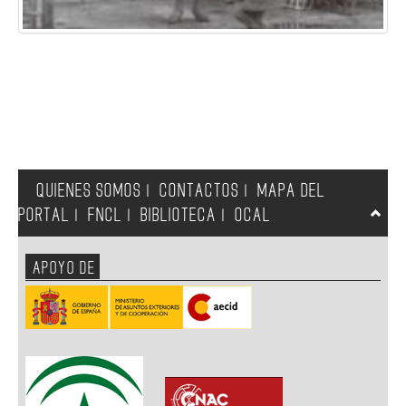
QUIENES SOMOS
CONTACTOS
MAPA DEL
|
|
PORTAL
FNCL
BIBLIOTECA
OCAL
|
|
|
APOYO DE