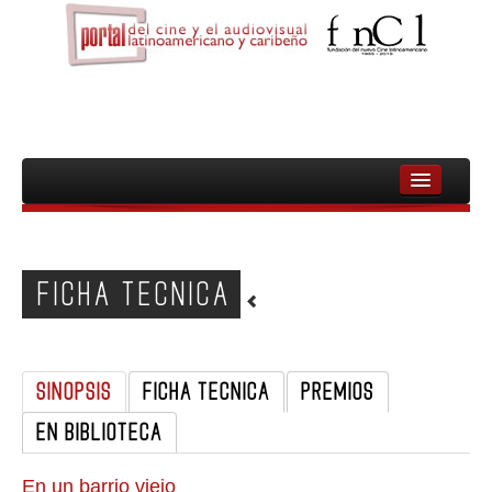
INICIO
FNCL
FICHA TECNICA
PELICULAS
CINEASTAS
SINOPSIS
FICHA TECNICA
PREMIOS
DOCUMENTALES
EN BIBLIOTECA
MUJERES
AUDIOVISUAL INDIGENA Y COMUNITARIO
En un barrio viejo