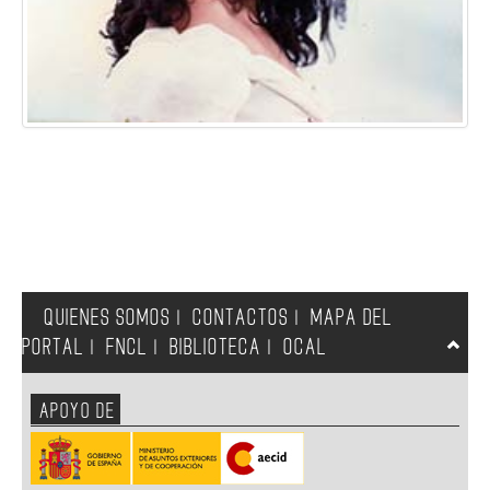
QUIENES SOMOS
CONTACTOS
MAPA DEL
|
|
PORTAL
FNCL
BIBLIOTECA
OCAL
|
|
|
APOYO DE