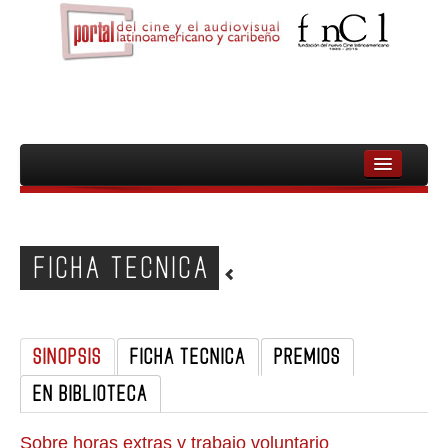
INICIO
FNCL
FICHA TECNICA
PELICULAS
CINEASTAS
SINOPSIS
FICHA TECNICA
PREMIOS
DOCUMENTALES
EN BIBLIOTECA
MUJERES
AUDIOVISUAL INDIGENA Y COMUNITARIO
Sobre horas extras y trabajo voluntario