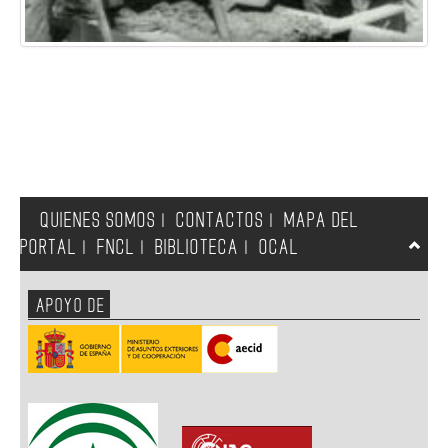
QUIENES SOMOS
CONTACTOS
MAPA DEL
|
|
PORTAL
FNCL
BIBLIOTECA
OCAL
|
|
|
APOYO DE