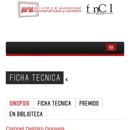
INICIO
FNCL
FICHA TECNICA
PELICULAS
CINEASTAS
SINOPSIS
FICHA TECNICA
PREMIOS
DOCUMENTALES
EN BIBLIOTECA
MUJERES
AUDIOVISUAL INDIGENA Y COMUNITARIO
Coronel Delmiro Gouveia