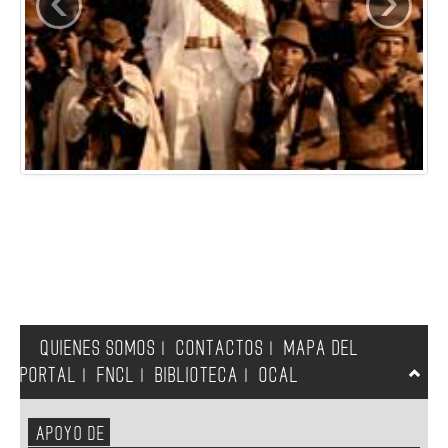
‹
›
QUIENES SOMOS
CONTACTOS
MAPA DEL
|
|
PORTAL
FNCL
BIBLIOTECA
OCAL
|
|
|
APOYO DE