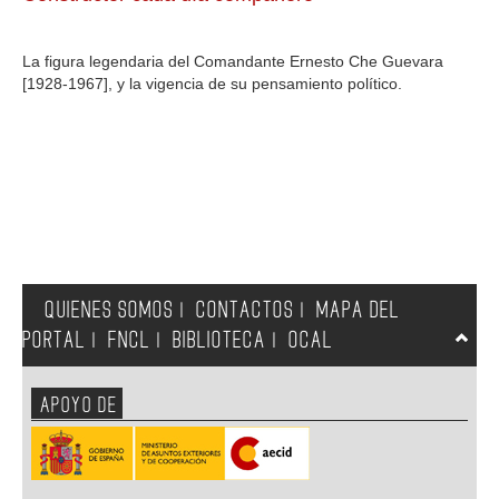
GALERIA
La figura legendaria del Comandante Ernesto Che Guevara
[1928-1967], y la vigencia de su pensamiento político.
QUIENES SOMOS
CONTACTOS
MAPA DEL
|
|
PORTAL
FNCL
BIBLIOTECA
OCAL
|
|
|
APOYO DE