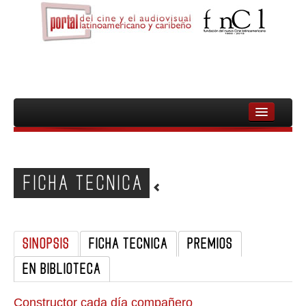
INICIO
FNCL
FICHA TECNICA
PELICULAS
CINEASTAS
SINOPSIS
FICHA TECNICA
PREMIOS
DOCUMENTALES
EN BIBLIOTECA
MUJERES
AUDIOVISUAL INDIGENA Y COMUNITARIO
Constructor cada día compañero