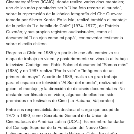
Cinematográficos (ICAIC), donde realiza varios documentales;
uno de los más premiados sería “Una foto recorre el mundo”,
sobre la repercusión de la icónica fotografía del Che Guevara
tomada por Alberto Korda. En la Isla, realizó también el montaje
de la película “La batalla de Chile” (1974- 1977), de Patricio
Guzmán; y sus propios registros audiovisuales, como el
documental “Los ojos como mi papá”, conmovedor testimonio
sobre el exilio chileno.
Regresa a Chile en 1985 y a partir de ese año comienza su
etapa de trabajo en video, y posteriormente se vincula al trabajo
televisivo. Codirige con Pablo Salas el documental “Somos más”
(1985) y en 1987 realiza “Por la vida” e “Imágenes de un
primero de mayo”. A partir de 1989, realiza un gran trabajo
para el espacio de televisión “Al Sur del mundo”, realizando el
guion, el montaje, y la dirección de dieciséis documentales. No
obstante ser filmados en video, algunos de ellos han sido
premiados en festivales de Cine (La Habana, Valparaíso).
Entre sus responsabilidades destaca el cargo que ocupó de
1972 a 1980, como Secretario General de la Unión de
Cinematecas de América Latina (UCAL). Es miembro fundador
del Consejo Superior de la Fundación del Nuevo Cine
Latinoamericano, con sede en la Habana, Cuba. En el año