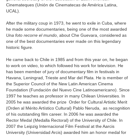
Cinemateques (Unión de Cinematecas de América Latina,
UCAL).
After the military coup in 1973, he went to exile in Cuba, where
he made some documentaries, being one of the most awarded
Una foto recorre el mundo
, about Che Guevara, considered as
one of the best documentaries ever made on this legendary
historic figure.
He came back to Chile in 1985 and from this year on, he began
to work on video, to which followed his work for television. He
has been member of jury of documentary film in festivals in
Havana, Leningrad, Trieste and Mar del Plata. He is member of
the Superior Council of the New Latin American Cinema
Foundation (Fundación del Nuevo Cine Latinoamericano). Since
1997 he teaches as professor in many Chilean Universities. In
2005 he was awarded the prize Order for Cultural Artistic Merit
(Orden al Mérito Artístico Cultural) Pablo Neruda, as recognition
of his outstanding film career. In 2006 he was awarded the
Rector Medal (Medalla Rectoral) of the University of Chile. In
2007 the Leipzig Internacional Film Festival at the Aarcis
University (Universidad Arcis) awarded him an honor medal for