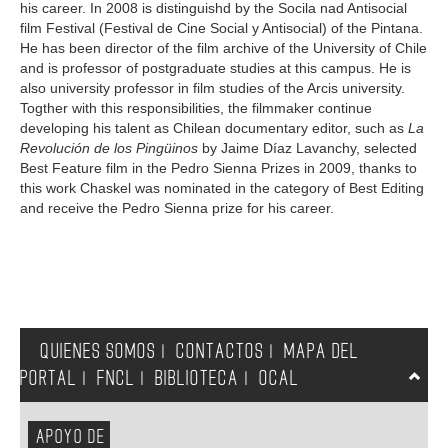
his career. In 2008 is distinguishd by the Socila nad Antisocial
film Festival (Festival de Cine Social y Antisocial) of the Pintana.
He has been director of the film archive of the University of Chile
and is professor of postgraduate studies at this campus. He is
also university professor in film studies of the Arcis university.
Togther with this responsibilities, the filmmaker continue
developing his talent as Chilean documentary editor, such as
La
Revolución de los Pingüinos
by Jaime Díaz Lavanchy, selected
Best Feature film in the Pedro Sienna Prizes in 2009, thanks to
this work Chaskel was nominated in the category of Best Editing
and receive the Pedro Sienna prize for his career.
QUIENES SOMOS
CONTACTOS
MAPA DEL
|
|
PORTAL
FNCL
BIBLIOTECA
OCAL
|
|
|
APOYO DE