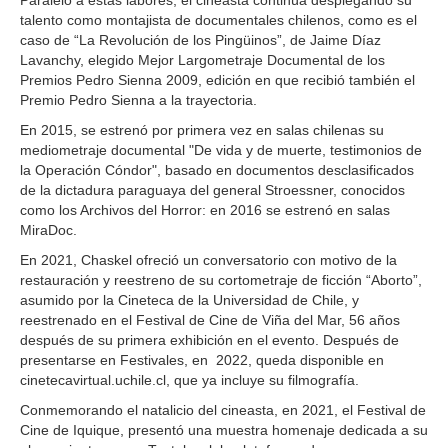
Paralelo a estas labores, el cineasta continúa desplegando su
talento como montajista de documentales chilenos, como es el
caso de “La Revolución de los Pingüinos”, de Jaime Díaz
Lavanchy, elegido Mejor Largometraje Documental de los
Premios Pedro Sienna 2009, edición en que recibió también el
Premio Pedro Sienna a la trayectoria.
En 2015, se estrenó por primera vez en salas chilenas su
mediometraje documental "De vida y de muerte, testimonios de
la Operación Cóndor", basado en documentos desclasificados
de la dictadura paraguaya del general Stroessner, conocidos
como los Archivos del Horror: en 2016 se estrenó en salas
MiraDoc.
En 2021, Chaskel ofreció un conversatorio con motivo de la
restauración y reestreno de su cortometraje de ficción “Aborto”,
asumido por la Cineteca de la Universidad de Chile, y
reestrenado en el Festival de Cine de Viña del Mar, 56 años
después de su primera exhibición en el evento. Después de
presentarse en Festivales, en 2022, queda disponible en
cinetecavirtual.uchile.cl, que ya incluye su filmografía.
Conmemorando el natalicio del cineasta, en 2021, el Festival de
Cine de Iquique, presentó una muestra homenaje dedicada a su