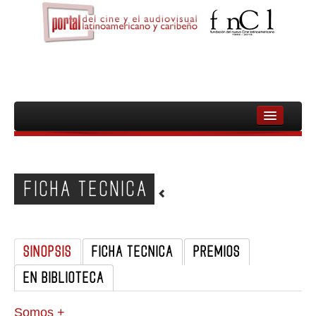
INICIO
FNCL
FICHA TECNICA
PELICULAS
CINEASTAS
SINOPSIS
FICHA TECNICA
PREMIOS
DOCUMENTALES
EN BIBLIOTECA
MUJERES
AUDIOVISUAL INDIGENA Y COMUNITARIO
Somos +