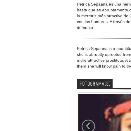
Petrica Sepaana es una hermos
hasta que es abruptamente d
la meretriz más atractiva de 
con los hombres. A través de 
demonio.
Petrica Sepaana is a beautifu
she is abruptly uprooted fro
more attractive prostitute. A 
them she will know pain to the 
FOTOGRAMA(S)
‹