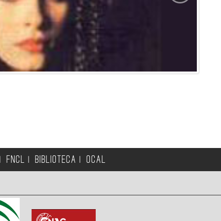
FNCL
BIBLIOTECA
OCAL
|
|
|