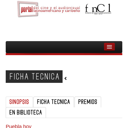
INICIO
FNCL
FICHA TECNICA
PELICULAS
CINEASTAS
SINOPSIS
FICHA TECNICA
PREMIOS
DOCUMENTALES
EN BIBLIOTECA
MUJERES
AUDIOVISUAL INDIGENA Y COMUNITARIO
Puebla hoy