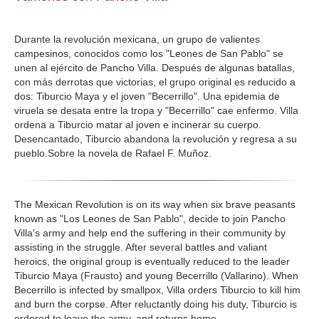
GALERIA
Durante la revolución mexicana, un grupo de valientes
campesinos, conocidos como los "Leones de San Pablo" se
unen al ejército de Pancho Villa. Después de algunas batallas,
con más derrotas que victorias, el grupo original es reducido a
dos: Tiburcio Maya y el joven "Becerrillo". Una epidemia de
viruela se desata entre la tropa y "Becerrillo" cae enfermo. Villa
ordena a Tiburcio matar al joven e incinerar su cuerpo.
Desencantado, Tiburcio abandona la revolución y regresa a su
pueblo.Sobre la novela de Rafael F. Muñoz.
The Mexican Revolution is on its way when six brave peasants
known as "Los Leones de San Pablo", decide to join Pancho
Villa's army and help end the suffering in their community by
assisting in the struggle. After several battles and valiant
heroics, the original group is eventually reduced to the leader
Tiburcio Maya (Frausto) and young Becerrillo (Vallarino). When
Becerrillo is infected by smallpox, Villa orders Tiburcio to kill him
and burn the corpse. After reluctantly doing his duty, Tiburcio is
ordered to leave the army, and returns home.