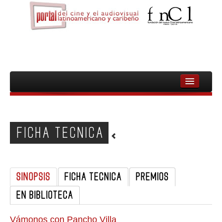
INICIO
FNCL
FICHA TECNICA
PELICULAS
CINEASTAS
SINOPSIS
FICHA TECNICA
PREMIOS
DOCUMENTALES
EN BIBLIOTECA
MUJERES
AUDIOVISUAL INDIGENA Y COMUNITARIO
Vámonos con Pancho Villa