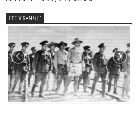
FOTOGRAMA(S)
‹
›