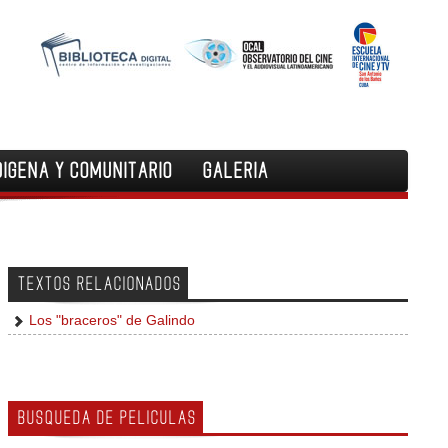
DIGENA Y COMUNITARIO
GALERIA
TEXTOS RELACIONADOS
Los "braceros" de Galindo
BUSQUEDA DE PELICULAS