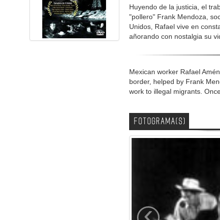
Huyendo de la justicia, el tr
"pollero" Frank Mendoza, soci
Unidos, Rafael vive en consta
añorando con nostalgia su v
Mexican worker Rafael Aménd
border, helped by Frank Mend
work to illegal migrants. Once
FOTOGRAMA(S)
‹