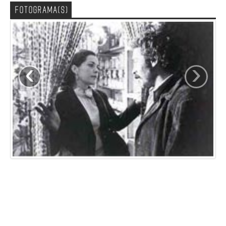
FOTOGRAMA(S)
‹
›