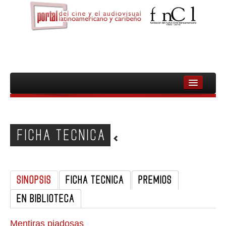
INICIO
FNCL
FICHA TECNICA
PELICULAS
CINEASTAS
SINOPSIS
FICHA TECNICA
PREMIOS
DOCUMENTALES
EN BIBLIOTECA
MUJERES
AUDIOVISUAL INDIGENA Y COMUNITARIO
Mentiras piadosas