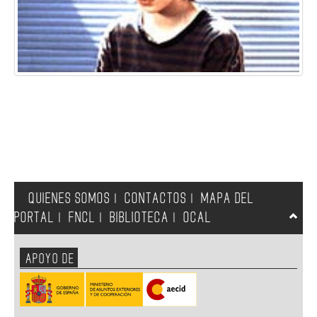
QUIENES SOMOS
CONTACTOS
MAPA DEL
|
|
PORTAL
FNCL
BIBLIOTECA
OCAL
|
|
|
APOYO DE