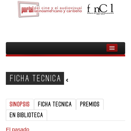
INICIO
FNCL
FICHA TECNICA
PELICULAS
CINEASTAS
SINOPSIS
FICHA TECNICA
PREMIOS
DOCUMENTALES
EN BIBLIOTECA
MUJERES
AUDIOVISUAL INDIGENA Y COMUNITARIO
El pasado