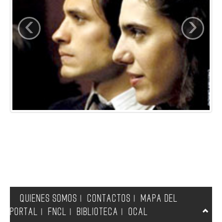
‹
›
QUIENES SOMOS
CONTACTOS
MAPA DEL
|
|
PORTAL
FNCL
BIBLIOTECA
OCAL
|
|
|