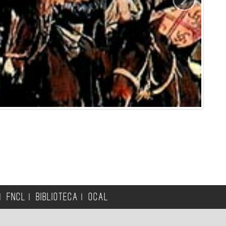
FNCL
BIBLIOTECA
OCAL
|
|
|