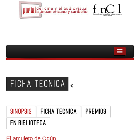
INICIO
FNCL
FICHA TECNICA
PELICULAS
CINEASTAS
SINOPSIS
FICHA TECNICA
PREMIOS
DOCUMENTALES
EN BIBLIOTECA
MUJERES
AUDIOVISUAL INDIGENA Y COMUNITARIO
El amuleto de Ogún