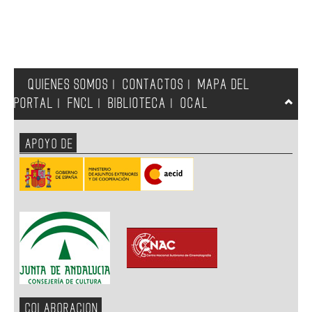
QUIENES SOMOS
CONTACTOS
MAPA DEL
|
|
PORTAL
FNCL
BIBLIOTECA
OCAL
|
|
|
APOYO DE
COLABORACION