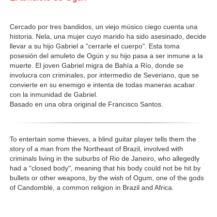
GALERIA
Cercado por tres bandidos, un viejo músico ciego cuenta una
historia. Nela, una mujer cuyo marido ha sido asesinado, decide
llevar a su hijo Gabriel a "cerrarle el cuerpo". Esta toma
posesión del amuleto de Ogún y su hijo pasa a ser inmune a la
muerte. El joven Gabriel migra de Bahía a Río, donde se
involucra con criminales, por intermedio de Severiano, que se
convierte en su enemigo e intenta de todas maneras acabar
con la inmunidad de Gabriel.
Basado en una obra original de Francisco Santos.
To entertain some thieves, a blind guitar player tells them the
story of a man from the Northeast of Brazil, involved with
criminals living in the suburbs of Rio de Janeiro, who allegedly
had a "closed body", meaning that his body could not be hit by
bullets or other weapons, by the wish of Ogum, one of the gods
of Candomblé, a common religion in Brazil and Africa.