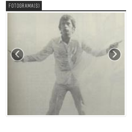
FOTOGRAMA(S)
‹
›