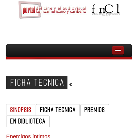
INICIO
FNCL
FICHA TECNICA
PELICULAS
CINEASTAS
SINOPSIS
FICHA TECNICA
PREMIOS
DOCUMENTALES
EN BIBLIOTECA
MUJERES
AUDIOVISUAL INDIGENA Y COMUNITARIO
Enemigos íntimos