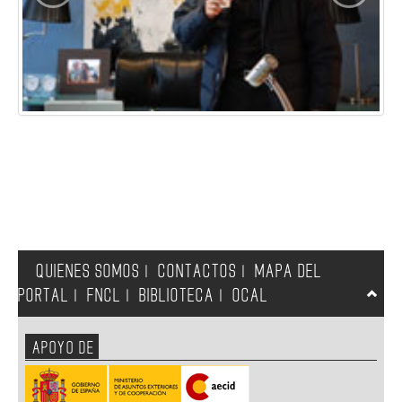
QUIENES SOMOS
CONTACTOS
MAPA DEL
|
|
PORTAL
FNCL
BIBLIOTECA
OCAL
|
|
|
APOYO DE