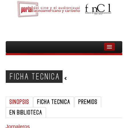
INICIO
FNCL
FICHA TECNICA
PELICULAS
CINEASTAS
SINOPSIS
FICHA TECNICA
PREMIOS
DOCUMENTALES
EN BIBLIOTECA
MUJERES
AUDIOVISUAL INDIGENA Y COMUNITARIO
Jornaleros