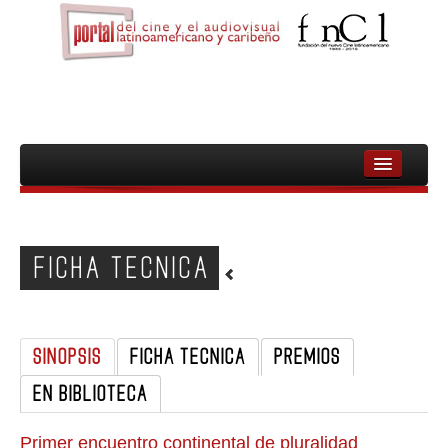
INICIO
FNCL
FICHA TECNICA
PELICULAS
CINEASTAS
SINOPSIS
FICHA TECNICA
PREMIOS
DOCUMENTALES
EN BIBLIOTECA
MUJERES
AUDIOVISUAL INDIGENA Y COMUNITARIO
Primer encuentro continental de pluralidad