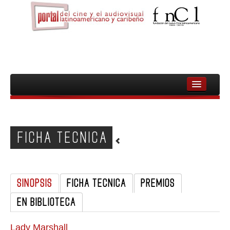
INICIO
FNCL
FICHA TECNICA
PELICULAS
CINEASTAS
SINOPSIS
FICHA TECNICA
PREMIOS
DOCUMENTALES
EN BIBLIOTECA
MUJERES
AUDIOVISUAL INDIGENA Y COMUNITARIO
Lady Marshall