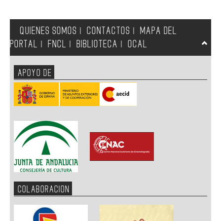
QUIENES SOMOS
CONTACTOS
MAPA DEL
|
|
PORTAL
FNCL
BIBLIOTECA
OCAL
|
|
|
APOYO DE
COLABORACION