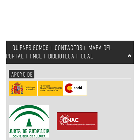
QUIENES SOMOS
CONTACTOS
MAPA DEL
|
|
PORTAL
FNCL
BIBLIOTECA
OCAL
|
|
|
APOYO DE