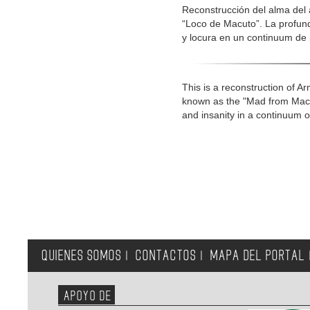
Reconstrucción del alma del
“Loco de Macuto”. La profund
y locura en un continuum de p
This is a reconstruction of 
known as the "Mad from Macut
and insanity in a continuum o
QUIENES SOMOS
CONTACTOS
MAPA DEL PORTAL
|
|
APOYO DE