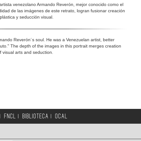
 artista venezolano Armando Reverón, mejor conocido como el
idad de las imágenes de este retrato, logran fusionar creación
lástica y seducción visual.
Armando Reverón´s soul. He was a Venezuelan artist, better
o." The depth of the images in this portrait merges creation
f visual arts and seduction.
FNCL
BIBLIOTECA
OCAL
|
|
|