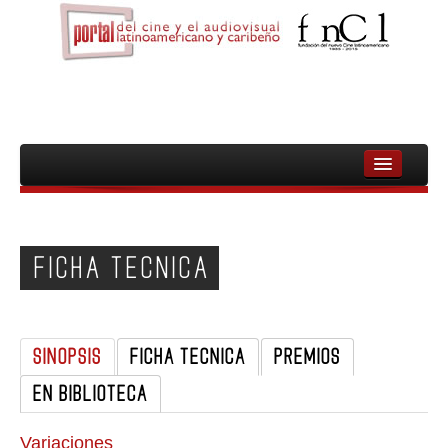
INICIO
FNCL
FICHA TECNICA
PELICULAS
CINEASTAS
SINOPSIS
FICHA TECNICA
PREMIOS
DOCUMENTALES
EN BIBLIOTECA
MUJERES
AUDIOVISUAL INDIGENA Y COMUNITARIO
Variaciones